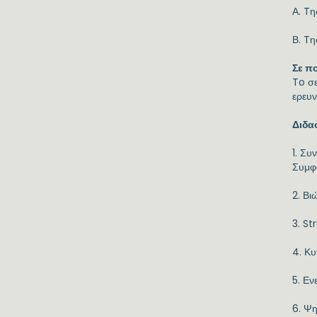
Α. Tη
Β. Tη
Σε π
To σε
ερευν
Διδα
1. Συ
Συμφ
2. Β
3. S
4. Κυ
5. Εν
6. Ψ