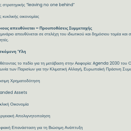
ς στρατηγικής “leaving no one behind”
ς κυκλικής οικονομίας
οιους απευθύνεται – Προυποθέσεις Συμμετοχής
μινάριο απευθύνεται σε στελέχη του ιδιωτικού και δημόσιου τομέα και 
ητές.
σκόμενη Ύλη
νθέτοντας το πεδίο για τη μετάβαση στην Αειφορία: Agenda 2030 το
ωνία των Παρισίων για την Κλιματική Αλλαγή, Ευρωπαϊκή Πράσινη Συμ
ιώσιμη Χρηματοδότηση
tranded Assets
κλική Οικονομία
εργειακή Απολιγνητοποίηση
ηφιακή Επανάσταση για τη Βιώσιμη Ανάπτυξη