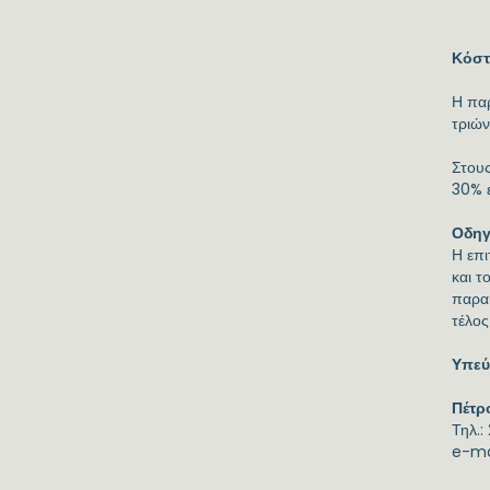
Κόστ
Η πα
τριών
Στους
30% ε
Οδηγ
Η επ
και 
παρακ
τέλος
Υπεύ
Πέτρ
Τηλ.:
e-ma