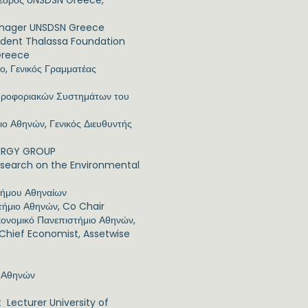
όεδρος UNSDSN Greece,
Manager UNSDSN Greece
sident Thalassa Foundation
 Greece
ο, Γενικός Γραμματέας
ληροφοριακών Συστημάτων του
ιο Αθηνών, Γενικός Διευθυντής
NERGY GROUP
esearch on the Environmental
Δήμου Αθηναίων
τήμιο Αθηνών, Co Chair
ονομικό Πανεπιστήμιο Αθηνών,
ς,Chief Economist, Assetwise
ο Αθηνών
 Lecturer University of