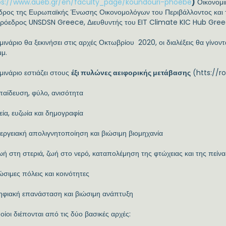
ps://www.aueb.gr/en/faculty_page/koundouri-phoebe
)
Οικονομι
δρος της Ευρωπαϊκής Ένωσης Οικονομολόγων του Περιβάλλοντος και
ρόεδρος UNSDSN Greece, Διευθυντής του EIT Climate KIC Hub Gre
μινάριο θα ξεκινήσει στις αρχές Οκτωβρίου 2020, οι διαλέξεις θα γίνον
μμ.
μινάριο εστιάζει στους
έξι πυλώνες αειφορικής μετάβασης
(htts://r
παίδευση, φύλο, ανισότητα
εία, ευζωία και δημογραφία
εργειακή απολιγνητοποίηση και βιώσιμη βιομηχανία
ή στη στεριά, ζωή στο νερό, καταπολέμηση της φτώχειας και της πείνα
ώσιμες πόλεις και κοινότητες
ηφιακή επανάσταση και βιώσιμη ανάπτυξη
οίοι διέπονται από τις δύο βασικές αρχές: