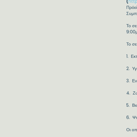
(
htt
Πρόε
Συμπ
Το σε
9:00
Το σε
1. Εκ
2. Υγ
3. Εν
4. Ζω
5. Βι
6. Ψ
Οι οπ