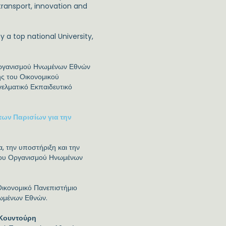
transport, innovation and
 a top national University,
 Οργανισμού Ηνωμένων Εθνών
ης του Οικονομικού
ελματικό Εκπαιδευτικό
των Παρισίων για την
α, την υποστήριξη και την
 του Οργανισμού Ηνωμένων
κονομικό Πανεπιστήμιο
νωμένων Εθνών.
 Κουντούρη