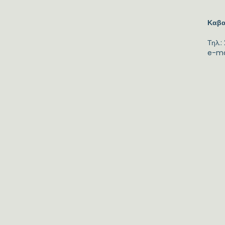
Καβα
Τηλ.:
e-ma