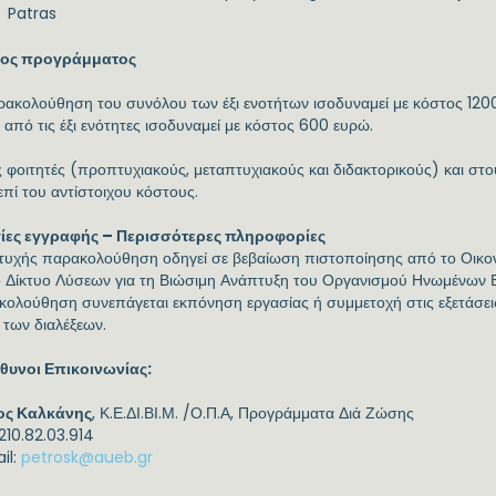
Patras
ος προγράμματος
ρακολούθηση του συνόλου των έξι ενοτήτων ισοδυναμεί με κόστος 12
 από τις έξι ενότητες ισοδυναμεί με κόστος 600 ευρώ.
 φοιτητές (προπτυχιακούς, μεταπτυχιακούς και διδακτορικούς) και στ
πί του αντίστοιχου κόστους.
ίες εγγραφής – Περισσότερες πληροφορίες
ιτυχής παρακολούθηση οδηγεί σε βεβαίωση πιστοποίησης από το Οικο
το Δίκτυο Λύσεων για τη Βιώσιμη Ανάπτυξη του Οργανισμού Ηνωμένων 
ολούθηση συνεπάγεται εκπόνηση εργασίας ή συμμετοχή στις εξετάσεις
 των διαλέξεων.
θυνοι Επικοινωνίας:
ος Καλκάνης
, Κ.Ε.ΔΙ.ΒΙ.Μ. /Ο.Π.Α, Προγράμματα Διά Ζώσης
 210.82.03.914
il:
petrosk@aueb.gr