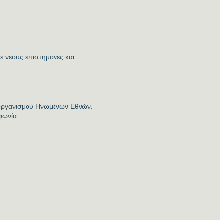
σε νέους επιστήμονες και
υ Οργανισμού Ηνωμένων Εθνών,
φωνία