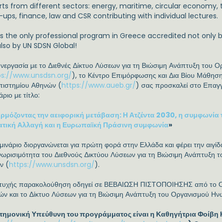
rts from different sectors: energy, maritime, circular economy, 
-ups, finance, law and CSR contributing with individual lectures.
is the only professional program in Greece accredited not only by
also by UN SDSN Global!
υνεργασία με το Διεθνές Δίκτυο Λύσεων για τη Βιώσιμη Ανάπτυξη του
ps://www.unsdsn.org/
), το Κέντρο Επιμόρφωσης και Δια Βίου Μάθησ
πιστημίου Αθηνών (
https://www.aueb.gr/
) σας προσκαλεί στο Επαγγ
άριο με τίτλο:
ρμόζοντας την αειφορική μετάβαση: Η Ατζέντα 2030, η συμφωνία 
ατική Αλλαγή και η Ευρωπαϊκή Πράσινη συμφωνία
»
μινάριο διοργανώνεται για πρώτη φορά στην Ελλάδα και φέρει την αιγίδ
νωρισιμότητα του Διεθνούς Δικτύου Λύσεων για τη Βιώσιμη Ανάπτυξη
ν (
https://www.unsdsn.org/
).
ιτυχής παρακολούθηση οδηγεί σε ΒΕΒΑΙΩΣΗ ΠΙΣΤΟΠΟΙΗΣΗΣ από το Οι
ών και το Δίκτυο Λύσεων για τη Βιώσιμη Ανάπτυξη του Οργανισμού Η
τημονική Υπεύθυνη του προγράμματος είναι η Καθηγήτρια Φοίβη