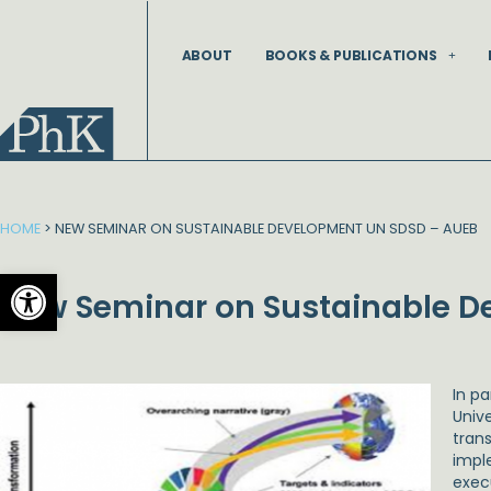
Skip
to
ABOUT
BOOKS & PUBLICATIONS
content
HOME
>
NEW SEMINAR ON SUSTAINABLE DEVELOPMENT UN SDSD – AUEB
Open toolbar
New Seminar on Sustainable D
In p
Univ
tran
impl
exec