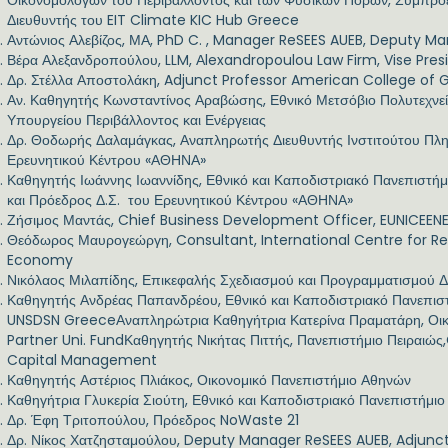
Οικονομολόγων του Περιβάλλοντος και των Φυσικών Πόρων, Συμπρ
Διευθυντής του EIT Climate KIC Hub Greece
Αντώνιος Αλεβίζος, ΜΑ, PhD C. , Manager ReSEES AUEB, Deputy 
Βέρα Αλεξανδροπούλου, LLM, Αlexandropoulou Law Firm, Vise Pre
Δρ. Στέλλα Αποστολάκη, Adjunct Professor American College of
Αν. Καθηγητής Κωνσταντίνος Αραβώσης, Εθνικό Μετσόβιο Πολυτεχνεί
Υπουργείου Περιβάλλοντος και Ενέργειας
Δρ. Θοδωρής Δαλαμάγκας, Αναπληρωτής Διευθυντής Ινστιτούτου Π
Ερευνητικού Κέντρου «ΑΘΗΝΑ»
Καθηγητής Ιωάννης Ιωαννίδης, Εθνικό και Καποδιστριακό Πανεπιστήμ
και Πρόεδρος Δ.Σ. του Ερευνητικού Κέντρου «ΑΘΗΝΑ»
Ζήσιμος Μαντάς, Chief Business Development Officer, EUNICEE
Θεόδωρος Μαυρογεώργη, Consultant, International Centre for R
Economy
Νικόλαος Μιλαπίδης, Επικεφαλής Σχεδιασμού και Προγραμματισμού 
Καθηγητής Ανδρέας Παπανδρέου, Εθνικό και Καποδιστριακό Πανεπισ
UNSDSN GreeceΑναπληρώτρια Καθηγήτρια Κατερίνα Πραματάρη, Οικ
Partner Uni. FundΚαθηγητής Νικήτας Πιττής, Πανεπιστήμιο Πειραιώ
Capital Management
Καθηγητής Αστέριος Πλιάκος, Οικονομικό Πανεπιστήμιο Αθηνών
Καθηγήτρια Γλυκερία Σιούτη, Εθνικό και Καποδιστριακό Πανεπιστήμι
Δρ. Έφη Τριτοπούλου, Πρόεδρος NoWaste 21
Δρ. Νίκος Χατζησταμούλου, Deputy Manager ReSEES AUEB, Adjunct