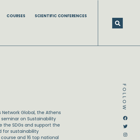
COURSES
SCIENTIFIC CONFERENCES
FOLLOW
s Network Global, the Athens
Dstream-google2
Instagram
Facebook
Twitter
 seminar on Sustainability
eve the SDGs and support the
for sustainability
 course and 16 top national