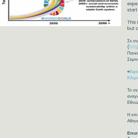
expe
start
This 
but 
Σε σ
(
htt
Πανε
Σεμιν
«
Εφα
Κλιμ
Το σε
αναγ
Εθνώ
Η επ
Αθην
Επισ