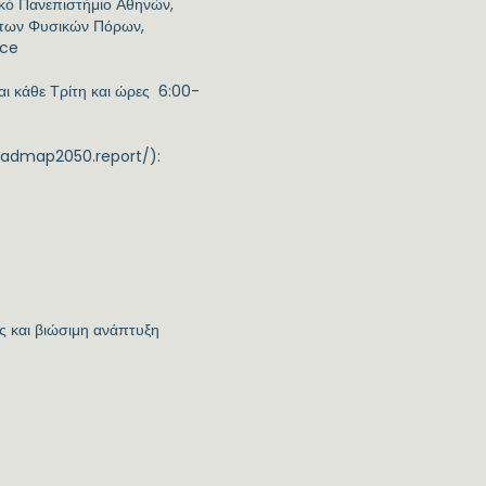
κό Πανεπιστήμιο Αθηνών,
 των Φυσικών Πόρων,
ece
ται κάθε Τρίτη και ώρες 6:00-
oadmap2050.report/):
ς και βιώσιμη ανάπτυξη