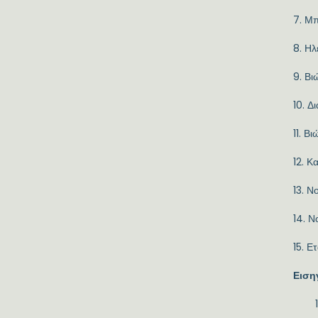
7. Μπ
8. Ηλ
9. Βι
10. Δ
11. Β
12. Κ
13. Ν
14. 
15. Ε
Ειση