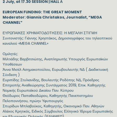
2 July, at 17.30 SESSION | HALL Α
EUROPEAN FUNDING: THE GREAT MOMENT
Moderator: Giannis Christakos, Journalist, “MEGA
CHANNEL”
ΕΥΡΩΠΑΙΚΕΣ ΧΡΗΜΑΤΟΔΟΤΗΣΕΙΣ: Η ΜΕΓΑΛΗ ΣΤΙΓΜΗ
Συντονιστής: Γιάννης Χρηστάκος, Δημοσιογράφος του τηλεοπτικού
καναλιού «MEGA CHANNEL»
Ομιλητές:
Μιλτιάδης Βαρβιτσιώτης, Αναπληρωτής Υπουργός Ευρωπαϊκών
Υποθέσεων
Άννα Μισέλ Ασημακοπούλου, Ευρωβουλευτής ΝΔ ( Διαδικτυακή
Σύνδεση )
Ευριπίδης Στυλιανίδης, Βουλευτής Ροδόπης ΝΔ, Πρόεδρος
Επιτροπής Αναθεώρησης Συντάγματος 2019, Επικ. Καθηγητής
Νομικής Ευρωπαϊκού Δικαίου Παν. Κύπρου
Θεόδωρος Παπαθεοδώρου, Καθηγητής Πανεπιστημίου
Πελοποννήσου, πρώην Υφυπουργός
Σπυρίδων Μπλαβούκος, Καθηγητής, Οικονομικό Παν. Αθηνών
Αλέκος Κρητικός, Ειδικός Σύμβουλος Ελληνικό Ίδρυμα Ευρωπαϊκής
και Εξωτερικής Πολιτικής (ΕΛΙΑΜΕΠ)