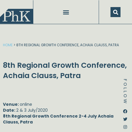
Skip
to
content
HOME
>
8TH REGIONAL GROWTH CONFERENCE, ACHAIA CLAUSS, PATRA
8th Regional Growth Conference,
Achaia Clauss, Patra
FOLLOW
Venue:
online
Dstream-google2
Instagram
Facebook
Twitter
Date:
2 & 3 July/2020
8th Regional Growth Conference 2-4 July Achaia
Clauss, Patra