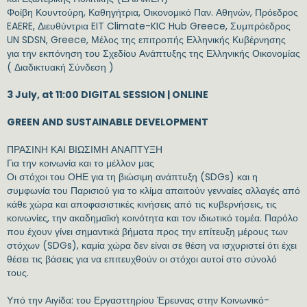
Φοίβη Κουντούρη, Καθηγήτρια, Οικονομικό Παν. Αθηνών, Πρόεδρος
EAERE, Διευθύντρια EIT Climate-KIC Hub Greece, Συμπρόεδρος
UN SDSN, Greece, Μέλος της επιτροπής Ελληνικής Κυβέρνησης
για την εκπόνηση του Σχεδίου Ανάπτυξης της Ελληνικής Οικονομίας
( Διαδικτυακή Σύνδεση )
3 July, at 11:00 DIGITAL SESSION | ONLINE
GREEN AND SUSTAINABLE DEVELOPMENT
ΠΡΑΣΙΝΗ ΚΑΙ ΒΙΩΣΙΜΗ ΑΝΑΠΤΥΞΗ
Για την κοινωνία και το μέλλον μας
Οι στόχοι του ΟΗΕ για τη βιώσιμη ανάπτυξη (SDGs) και η
συμφωνία του Παρισιού για το κλίμα απαιτούν γενναίες αλλαγές από
κάθε χώρα και αποφασιστικές κινήσεις από τις κυβερνήσεις, τις
κοινωνίες, την ακαδημαϊκή κοινότητα και τον ιδιωτικό τομέα. Παρόλο
που έχουν γίνει σημαντικά βήματα προς την επίτευξη μέρους των
στόχων (SDGs), καμία χώρα δεν είναι σε θέση να ισχυριστεί ότι έχει
θέσει τις βάσεις για να επιτευχθούν οι στόχοι αυτοί στο σύνολό
τους.
Υπό την Αιγίδα: του Εργασττηρίου Έρευνας στην Κοινωνικό-