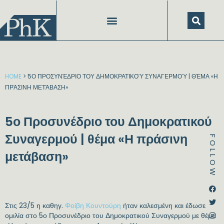
Skip
to
content
SPEECHES AND PRESENTATIONS
HOME
>
5Ο ΠΡΟΣΥΝΈΔΡΙΟ ΤΟΥ ΔΗΜΟΚΡΑΤΙΚΟΎ ΣΥΝΑΓΕΡΜΟΎ | ΘΈΜΑ «Η
ΠΡΆΣΙΝΗ ΜΕΤΆΒΑΣΗ»
5ο Προσυνέδριο του Δημοκρατικού
Συναγερμού | θέμα «Η πράσινη
FOLLOW
μετάβαση»
Dstream-google2
Instagram
Facebook
Twitter
Στις 23/5 η καθηγ.
Φοίβη Κουντούρη
ήταν καλεσμένη και έδωσε
ομιλία στο 5ο Προσυνέδριο του Δημοκρατικού Συναγερμού με θέμα