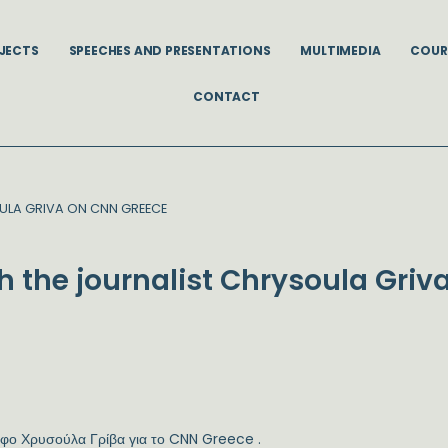
JECTS
SPEECHES AND PRESENTATIONS
MULTIMEDIA
COUR
CONTACT
OULA GRIVA ON CNN GREECE
th the journalist Chrysoula Gri
άφο Χρυσούλα Γρίβα για το CNN Greece .