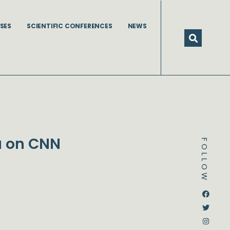
SES
SCIENTIFIC CONFERENCES
NEWS
va on CNN
FOLLOW
Dstream-google2
Instagram
Facebook
Twitter