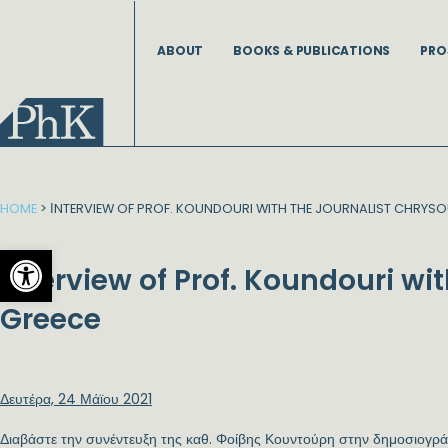
Skip
to
ABOUT
BOOKS & PUBLICATIONS
PRO
content
HOME
>
ΙNTERVIEW OF PROF. KOUNDOURI WITH THE JOURNALIST CHRYS
Open toolbar
Ιnterview of Prof. Koundouri wi
Greece
Δευτέρα, 24 Μάϊου 2021
Διαβάστε την συνέντευξη της καθ. Φοίβης Κουντούρη στην δημοσιογρ