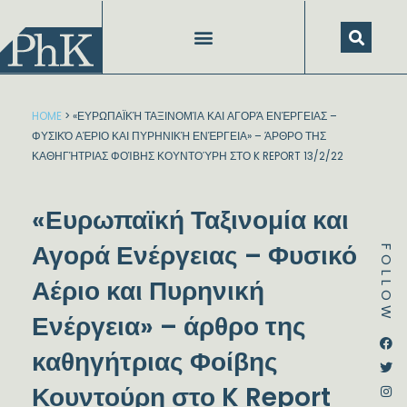
Skip
to
content
HOME
>
«ΕΥΡΩΠΑΪΚΉ ΤΑΞΙΝΟΜΊΑ ΚΑΙ ΑΓΟΡΆ ΕΝΈΡΓΕΙΑΣ –
ΦΥΣΙΚΌ ΑΈΡΙΟ ΚΑΙ ΠΥΡΗΝΙΚΉ ΕΝΈΡΓΕΙΑ» – ΆΡΘΡΟ ΤΗΣ
ΚΑΘΗΓΉΤΡΙΑΣ ΦΟΊΒΗΣ ΚΟΥΝΤΟΎΡΗ ΣΤΟ K REPORT 13/2/22
«Ευρωπαϊκή Ταξινομία και
Αγορά Ενέργειας – Φυσικό
FOLLOW
Αέριο και Πυρηνική
Ενέργεια» – άρθρο της
Dstream-google2
Instagram
Facebook
Twitter
καθηγήτριας Φοίβης
Κουντούρη στο K Report