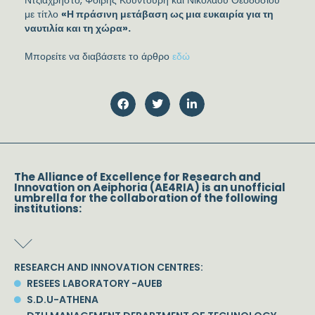
Ντζιαχρήστο, Φοίβης Κουντούρη και Νικόλαου Θεοδοσίου
με τίτλο
«Η πράσινη μετάβαση ως μια ευκαιρία για τη
ναυτιλία και τη χώρα».
Μπορείτε να διαβάσετε το άρθρο
εδώ
The Alliance of Excellence for Research and
Innovation on Aeiphoria (AE4RIA) is an unofficial
umbrella for the collaboration of the following
institutions:
RESEARCH AND INNOVATION CENTRES:
RESEES LABORATORY -AUEB
S.D.U-ATHENA