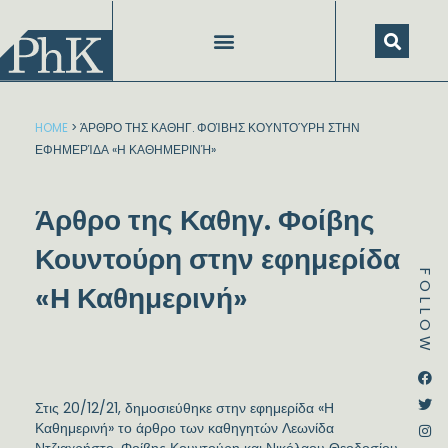
Skip
to
content
HOME
>
ΆΡΘΡΟ ΤΗΣ ΚΑΘΗΓ. ΦΟΊΒΗΣ ΚΟΥΝΤΟΎΡΗ ΣΤΗΝ
ΕΦΗΜΕΡΊΔΑ «Η ΚΑΘΗΜΕΡΙΝΉ»
Άρθρο της Καθηγ. Φοίβης
Κουντούρη στην εφημερίδα
FOLLOW
«Η Καθημερινή»
Dstream-google2
Instagram
Facebook
Twitter
Στις 20/12/21, δημοσιεύθηκε στην εφημερίδα «Η
Καθημερινή» το άρθρο των καθηγητών Λεωνίδα